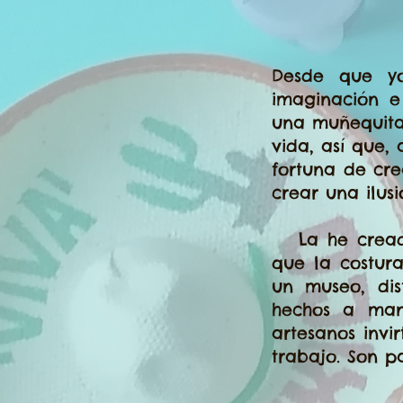
Desde que yo
imaginación e
una muñequita
vida, así que,
fortuna de cre
crear una ilus
La he creado
que la costu
un museo, dis
hechos a man
artesanos inv
trabajo. Son p