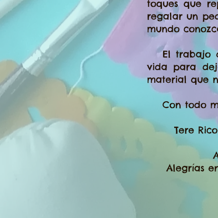
toques que r
regalar un pe
mundo conozca
El trabajo de
vida para dej
material que n
Con todo mi 
Tere Rico
A
Alegrías en 
Hech