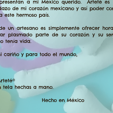
epresentan a mi México querido. Arteté e
dazo de mi corazón mexicano y así poder con
 este hermoso país.
 un artesano es simplemente ofrecer hora
ar plasmado parte de su corazón y su sen
o tenía vida.
cariño y para todo el mundo,
rteté®
tela hechas a mano.
o en México