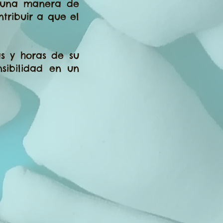
s una manera de
tribuir a que el
s y horas de su
sibilidad en un