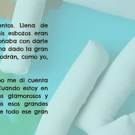
ntos. Llena de
is esbozos eran
oñaba con darle
 ha dado la gran
podrán, como yo,
o me di cuenta
Cuando estoy en
os glamorosos y
s esos grandes
de todo ese gran