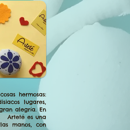
osas hermosas:
siacos lugares,
 gran alegría. En
”. Arteté es una
 las manos, con